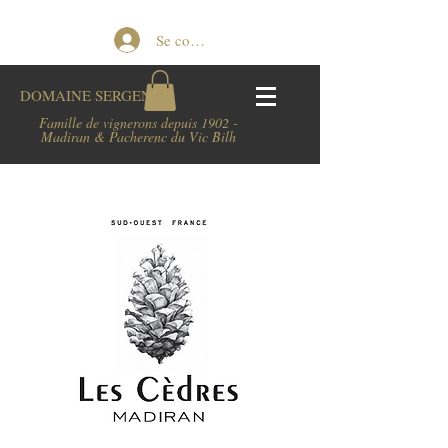
Se connecter
DOMAINE
SERGENT
Famille de vignerons depuis 1902 -
Madiran & Pacherenc du Vic Bilh