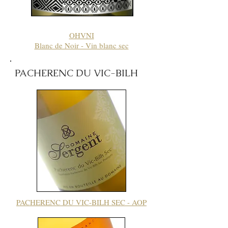
OHVNI
Blanc de Noir - Vin blanc sec
PACHERENC DU VIC-BILH
PACHERENC DU VIC-BILH SEC - AOP