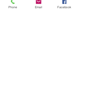
Phone
Email
Facebook
VIN DE PAYS DES COTES DE
GASCOGNE
IGP "Les Vignes de Chloé"- Rouge