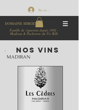
Se connecter
DOMAINE
SERGENT
Famille de vignerons depuis 1902 -
Madiran & Pacherenc du Vic Bilh
NOS VINS
MADIRAN