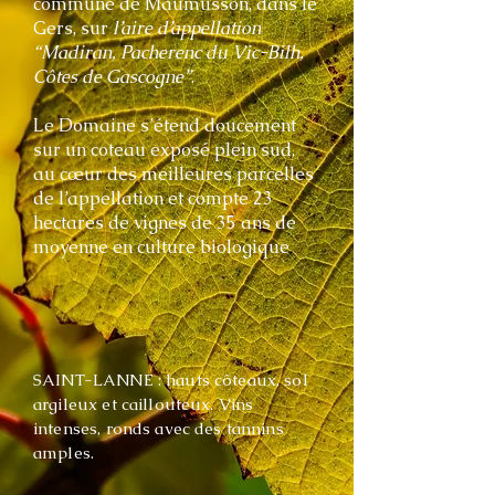
commune de Maumusson, dans le
Gers, sur
l’aire d’appellation
“Madiran, Pacherenc du Vic-Bilh,
Côtes de Gascogne”
.
Le Domaine s’étend doucement
sur un coteau exposé plein sud,
au cœur des meilleures parcelles
de l’appellation et compte 23
hectares de vignes de 35 ans de
moyenne en culture biologique
SAINT-LANNE : hauts côteaux, sol
argileux et caillouteux. Vins
intenses, ronds avec des tannins
amples.