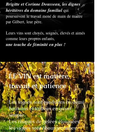
Brigitte et Corinne Dousseau, les dignes
héritières du domaine familial
qui
poursuivent le travail mené de main de maître
par Gilbert, leur père.
Leurs vins sont choyés, soignés, élevés et aimés
comme leurs propres enfants,
une touche de féminité en plus !
LE VIN est matière,
travail et patience
Les vignes sont conduites en demi
hautains et taillées en guyot
simple.
Les risques de gelées éloignées,
les vignes sont ébourgeonnées