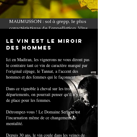
MAUMUSSON : sol à grepp, le plus
caractéristique de l'appellation. Vins
intenses, concentrés aux tannins
LE VIN EST LE MIROIR
généreux,
DES HOMMES
Ici en Madiran, les vignerons ne vous diront pas
le contraire tant ce vin de caractère marqué par
l'original cépage, le Tannat, a l'accent des
hommes et des femmes qui le façonnent.
Dans ce vignoble à cheval sur les trois
départements, on pourrait penser qu'il n'y a pas
de place pour les femmes.
Détrompez-vous ! Le Domaine Sergent est
l'incarnation même de ce changement de
mentalité.
Depuis 30 ans, le vin coule dans les veines de