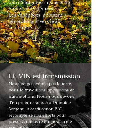
afin d’étaler les raisins et de
limiter le rendement.
Les vendanges débutent
généralement vers le 20
septembre.
LE VIN est transmission
Nous ne possédons pas la terre,
nous la travaillons, apprenons et
transmettons. Nous nous devons
d'en prendre soin. Au Domaine
Sergent, la certification BIO
récompense nos efforts pour
préserver la terre qui nous a été
transmise.