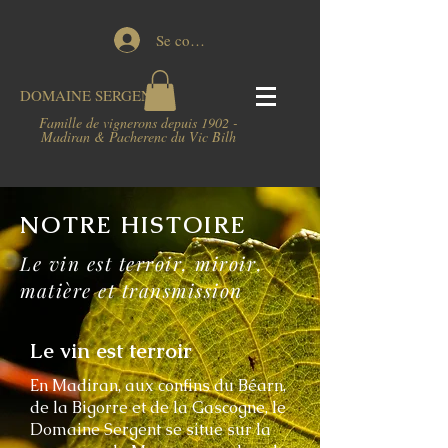
Se connecter
DOMAINE
SERGENT
Famille de vignerons depuis 1902 -
Madiran & Pacherenc du Vic Bilh
NOTRE HISTOIRE
Le vin est terroir, miroir,
matière et transmission
Le vin est terroir
En Madiran, aux confins du Béarn,
de la Bigorre et de la Gascogne, le
Domaine Sergent se situe sur la