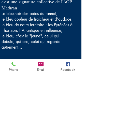
c'est une signature collective de l'AOP
Madiran
Le bleu-noir des baies du tannat,
le bleu couleur de fraîcheur et d'audace,
le bleu de notre territoire : les Pyrénées à
l'horizon, l'Atlantique en influence,
le bleu, c'est le "jeune", celui qui
débute, qui ose, celui qui regarde
autrement...
Osez le bleu, savourez le fruit !
Bleu complète les Madiran, il les
Phone
Email
Facebook
complète, illustrant la diversité
d'expression du Tannat et la richesse du
territoire Madiran.
Des vins gourmands, frais, une mise en
marché rapide pour préserver le fruit
frais
C'est le vin des apéritifs improvisés, des
tablées conviviales et des cuisines