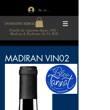
Se connecter
DOMAINE
SERGENT
Famille de vignerons depuis 1902 -
Madiran & Pacherenc du Vic Bilh
MADIRAN VIN02