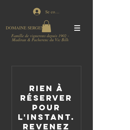
Se connecter
DOMAINE
SERGENT
Famille de vignerons depuis 1902 -
Madiran & Pacherenc du Vic Bilh
Rien à
réserver
pour
l'instant.
Revenez