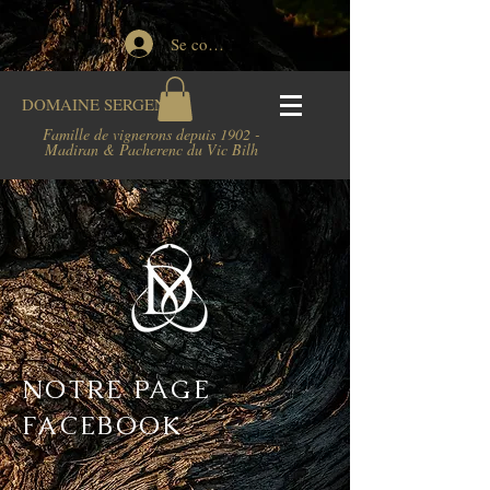
Se connecter
DOMAINE
SERGENT
Famille de vignerons depuis 1902 -
Madiran & Pacherenc du Vic Bilh
NOTRE PAGE
FACEBOOK